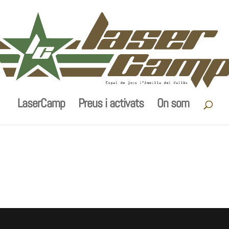
LaserCamp
Preus i activats
On som