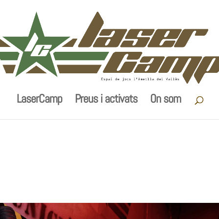
LaserCamp
Preus i activats
On som