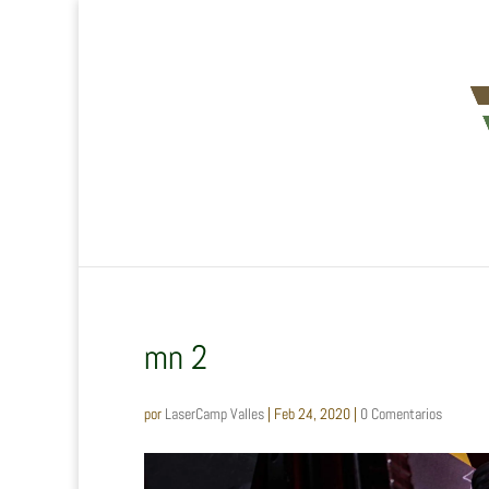
mn 2
por
LaserCamp Valles
|
Feb 24, 2020
|
0 Comentarios